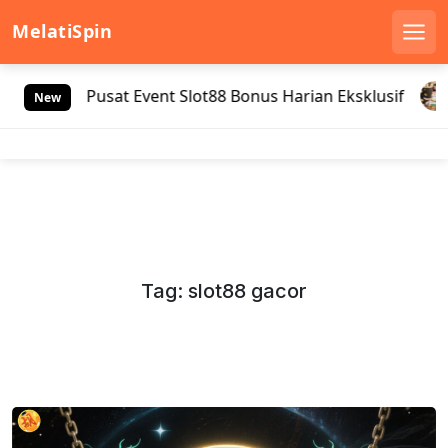
MelatiSpin
Men
S
latiSpin Pusat Event Slot88 Bonus Harian Eksklusif
Me
k
New
i
p
t
o
c
o
n
Tag:
slot88 gacor
t
e
n
t