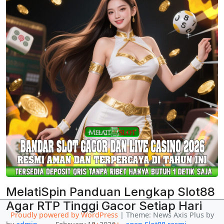
MelatiSpin Pusat Event Slot88 Bonus Harian Eksklusif
Dalam dunia permainan slot online, pengalaman
bermain yang menyenangkan dan menguntungkan
menjadi prioritas…
Read More
MelatiSpin Panduan Lengkap Slot88
Agar RTP Tinggi Gacor Setiap Hari
Proudly powered by WordPress
|
Theme: News Axis Plus by