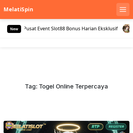
MelatiSpin
Men
S
tiSpin Pusat Event Slot88 Bonus Harian Eksklusif
Mel
k
New
i
p
t
o
c
o
n
Tag:
Togel Online Terpercaya
t
e
n
t