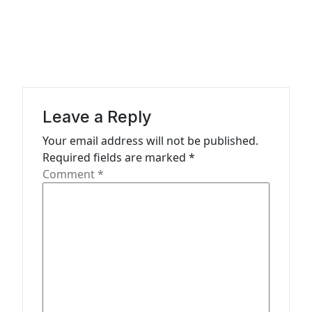
n
a
v
i
g
a
Leave a Reply
t
Your email address will not be published.
Required fields are marked
*
i
Comment
*
o
n