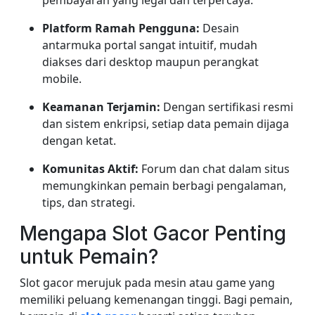
Platform Ramah Pengguna:
Desain
antarmuka portal sangat intuitif, mudah
diakses dari desktop maupun perangkat
mobile.
Keamanan Terjamin:
Dengan sertifikasi resmi
dan sistem enkripsi, setiap data pemain dijaga
dengan ketat.
Komunitas Aktif:
Forum dan chat dalam situs
memungkinkan pemain berbagi pengalaman,
tips, dan strategi.
Mengapa Slot Gacor Penting
untuk Pemain?
Slot gacor merujuk pada mesin atau game yang
memiliki peluang kemenangan tinggi. Bagi pemain,