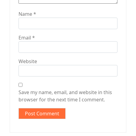
Name
*
Email
*
Website
Save my name, email, and website in this
browser for the next time I comment.