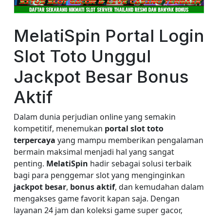
MelatiSpin Portal Login
Slot Toto Unggul
Jackpot Besar Bonus
Aktif
Dalam dunia perjudian online yang semakin
kompetitif, menemukan
portal slot toto
terpercaya
yang mampu memberikan pengalaman
bermain maksimal menjadi hal yang sangat
penting.
MelatiSpin
hadir sebagai solusi terbaik
bagi para penggemar slot yang menginginkan
jackpot besar
,
bonus aktif
, dan kemudahan dalam
mengakses game favorit kapan saja. Dengan
layanan 24 jam dan koleksi game super gacor,