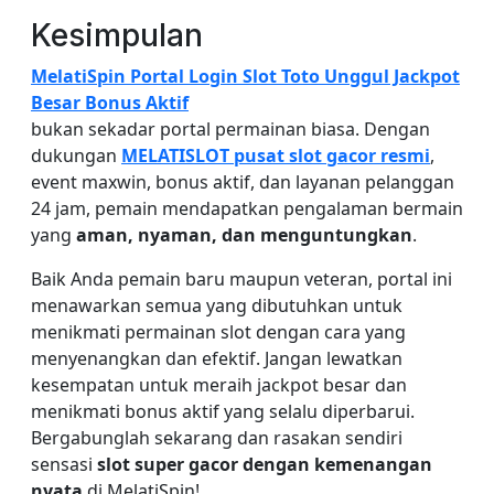
Kesimpulan
MelatiSpin Portal Login Slot Toto Unggul Jackpot
Besar Bonus Aktif
bukan sekadar portal permainan biasa. Dengan
dukungan
MELATISLOT pusat slot gacor resmi
,
event maxwin, bonus aktif, dan layanan pelanggan
24 jam, pemain mendapatkan pengalaman bermain
yang
aman, nyaman, dan menguntungkan
.
Baik Anda pemain baru maupun veteran, portal ini
menawarkan semua yang dibutuhkan untuk
menikmati permainan slot dengan cara yang
menyenangkan dan efektif. Jangan lewatkan
kesempatan untuk meraih jackpot besar dan
menikmati bonus aktif yang selalu diperbarui.
Bergabunglah sekarang dan rasakan sendiri
sensasi
slot super gacor dengan kemenangan
nyata
di MelatiSpin!