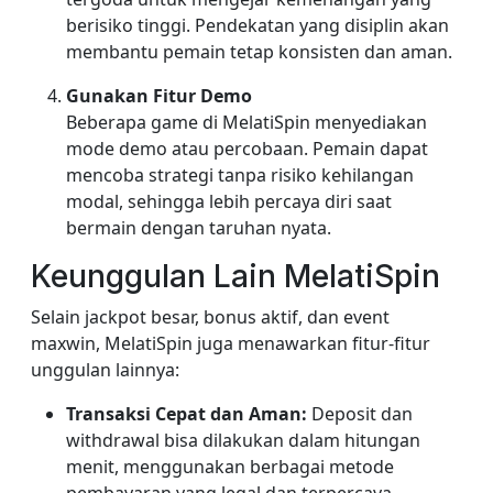
berisiko tinggi. Pendekatan yang disiplin akan
membantu pemain tetap konsisten dan aman.
Gunakan Fitur Demo
Beberapa game di MelatiSpin menyediakan
mode demo atau percobaan. Pemain dapat
mencoba strategi tanpa risiko kehilangan
modal, sehingga lebih percaya diri saat
bermain dengan taruhan nyata.
Keunggulan Lain MelatiSpin
Selain jackpot besar, bonus aktif, dan event
maxwin, MelatiSpin juga menawarkan fitur-fitur
unggulan lainnya:
Transaksi Cepat dan Aman:
Deposit dan
withdrawal bisa dilakukan dalam hitungan
menit, menggunakan berbagai metode
pembayaran yang legal dan terpercaya.