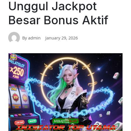
Unggul Jackpot
Besar Bonus Aktif
By admin
January 29, 2026