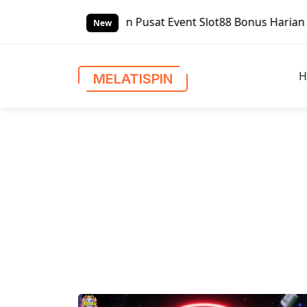
S
 Besar
MelatiSpin Pusat Event Slot88 Bonus Harian Ek
k
New
i
p
t
H
MELATISPIN
o
c
o
n
t
e
n
t