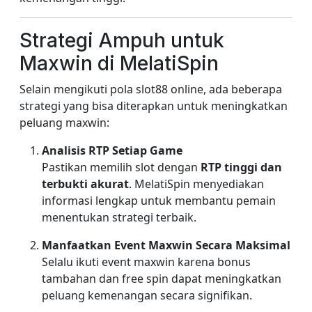
Strategi Ampuh untuk
Maxwin di MelatiSpin
Selain mengikuti pola slot88 online, ada beberapa
strategi yang bisa diterapkan untuk meningkatkan
peluang maxwin:
Analisis RTP Setiap Game
Pastikan memilih slot dengan
RTP tinggi dan
terbukti akurat
. MelatiSpin menyediakan
informasi lengkap untuk membantu pemain
menentukan strategi terbaik.
Manfaatkan Event Maxwin Secara Maksimal
Selalu ikuti event maxwin karena bonus
tambahan dan free spin dapat meningkatkan
peluang kemenangan secara signifikan.