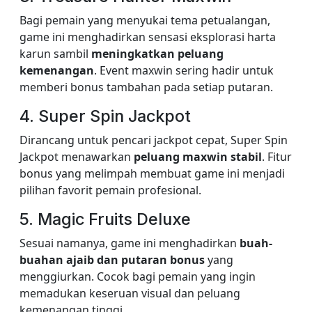
Bagi pemain yang menyukai tema petualangan,
game ini menghadirkan sensasi eksplorasi harta
karun sambil
meningkatkan peluang
kemenangan
. Event maxwin sering hadir untuk
memberi bonus tambahan pada setiap putaran.
4. Super Spin Jackpot
Dirancang untuk pencari jackpot cepat, Super Spin
Jackpot menawarkan
peluang maxwin stabil
. Fitur
bonus yang melimpah membuat game ini menjadi
pilihan favorit pemain profesional.
5. Magic Fruits Deluxe
Sesuai namanya, game ini menghadirkan
buah-
buahan ajaib dan putaran bonus
yang
menggiurkan. Cocok bagi pemain yang ingin
memadukan keseruan visual dan peluang
kemenangan tinggi.