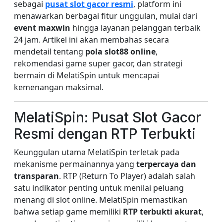
sebagai
pusat slot gacor resmi
, platform ini
menawarkan berbagai fitur unggulan, mulai dari
event maxwin
hingga layanan pelanggan terbaik
24 jam. Artikel ini akan membahas secara
mendetail tentang
pola slot88 online
,
rekomendasi game super gacor, dan strategi
bermain di MelatiSpin untuk mencapai
kemenangan maksimal.
MelatiSpin: Pusat Slot Gacor
Resmi dengan RTP Terbukti
Keunggulan utama MelatiSpin terletak pada
mekanisme permainannya yang
terpercaya dan
transparan
. RTP (Return To Player) adalah salah
satu indikator penting untuk menilai peluang
menang di slot online. MelatiSpin memastikan
bahwa setiap game memiliki
RTP terbukti akurat
,