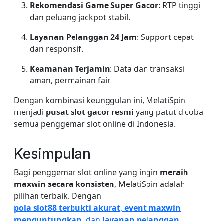
Rekomendasi Game Super Gacor
: RTP tinggi
dan peluang jackpot stabil.
Layanan Pelanggan 24 Jam
: Support cepat
dan responsif.
Keamanan Terjamin
: Data dan transaksi
aman, permainan fair.
Dengan kombinasi keunggulan ini, MelatiSpin
menjadi
pusat slot gacor resmi
yang patut dicoba
semua penggemar slot online di Indonesia.
Kesimpulan
Bagi penggemar slot online yang ingin
meraih
maxwin secara konsisten
, MelatiSpin adalah
pilihan terbaik. Dengan
pola slot88 terbukti akurat
,
event maxwin
menguntungkan
, dan
layanan pelanggan