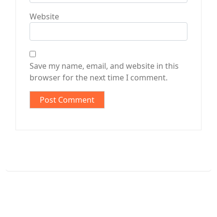
Website
Save my name, email, and website in this
browser for the next time I comment.