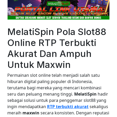
MelatiSpin Pola Slot88
Online RTP Terbukti
Akurat Dan Ampuh
Untuk Maxwin
Permainan slot online telah menjadi salah satu
hiburan digital paling populer di Indonesia,
terutama bagi mereka yang mencari kombinasi
seru dan peluang menang tinggi.
MelatiSpin
hadir
sebagai solusi untuk para penggemar slot88 yang
ingin mendapatkan
RTP terbukti akurat
sekaligus
meraih
maxwin
secara konsisten. Dengan reputasi