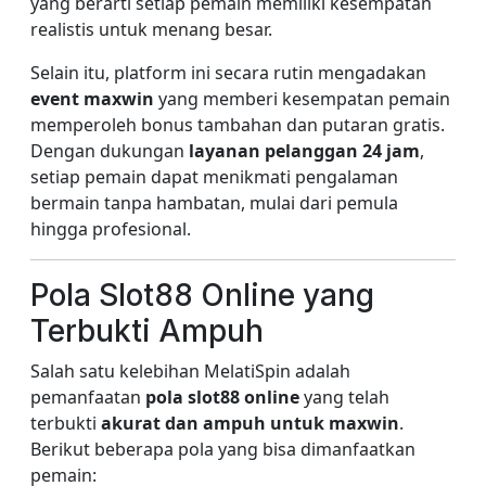
yang berarti setiap pemain memiliki kesempatan
realistis untuk menang besar.
Selain itu, platform ini secara rutin mengadakan
event maxwin
yang memberi kesempatan pemain
memperoleh bonus tambahan dan putaran gratis.
Dengan dukungan
layanan pelanggan 24 jam
,
setiap pemain dapat menikmati pengalaman
bermain tanpa hambatan, mulai dari pemula
hingga profesional.
Pola Slot88 Online yang
Terbukti Ampuh
Salah satu kelebihan MelatiSpin adalah
pemanfaatan
pola slot88 online
yang telah
terbukti
akurat dan ampuh untuk maxwin
.
Berikut beberapa pola yang bisa dimanfaatkan
pemain: