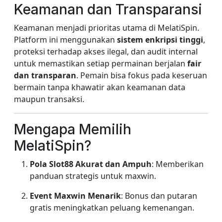
Keamanan dan Transparansi
Keamanan menjadi prioritas utama di MelatiSpin.
Platform ini menggunakan
sistem enkripsi tinggi
,
proteksi terhadap akses ilegal, dan audit internal
untuk memastikan setiap permainan berjalan
fair
dan transparan
. Pemain bisa fokus pada keseruan
bermain tanpa khawatir akan keamanan data
maupun transaksi.
Mengapa Memilih
MelatiSpin?
Pola Slot88 Akurat dan Ampuh
: Memberikan
panduan strategis untuk maxwin.
Event Maxwin Menarik
: Bonus dan putaran
gratis meningkatkan peluang kemenangan.