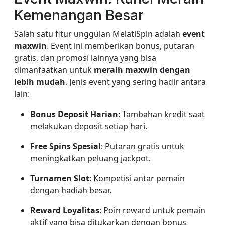
Kemenangan Besar
Salah satu fitur unggulan MelatiSpin adalah
event
maxwin
. Event ini memberikan bonus, putaran
gratis, dan promosi lainnya yang bisa
dimanfaatkan untuk
meraih maxwin dengan
lebih mudah
. Jenis event yang sering hadir antara
lain:
Bonus Deposit Harian
: Tambahan kredit saat
melakukan deposit setiap hari.
Free Spins Spesial
: Putaran gratis untuk
meningkatkan peluang jackpot.
Turnamen Slot
: Kompetisi antar pemain
dengan hadiah besar.
Reward Loyalitas
: Poin reward untuk pemain
aktif yang bisa ditukarkan dengan bonus